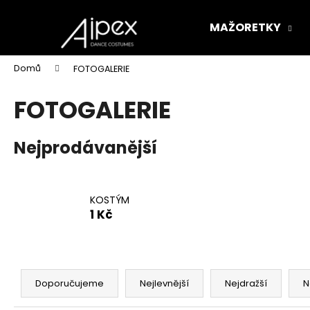
K
Přejít
na
o
MAŽORETKY
obsah
Zpět
Zpět
š
do
do
í
Domů
FOTOGALERIE
k
obchodu
obchodu
FOTOGALERIE
Nejprodávanější
KOSTÝM
1 Kč
Ř
a
Doporučujeme
Nejlevnější
Nejdražší
N
z