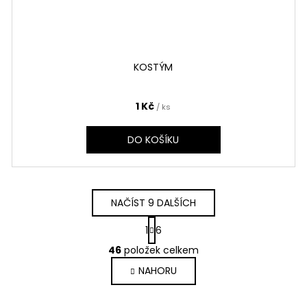
KOSTÝM
1 Kč
/ ks
DO KOŠÍKU
NAČÍST 9 DALŠÍCH
S
1
6
t
O
r
46
položek celkem
v
á
NAHORU
l
n
k
á
o
d