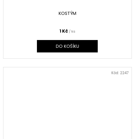
KOSTÝM
1 Kč
/ ks
DO KOŠÍKU
Kód:
2247