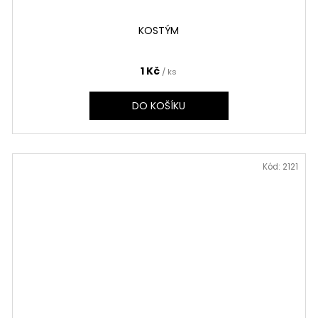
KOSTÝM
1 Kč
/ ks
DO KOŠÍKU
Kód:
2121