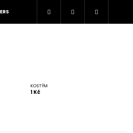
Hledat
Přihlášení
Nákupní
ERS
LEGÍNY
Taneční kostýmy a doplňky
košík
KOSTÝM
1 Kč
Následující