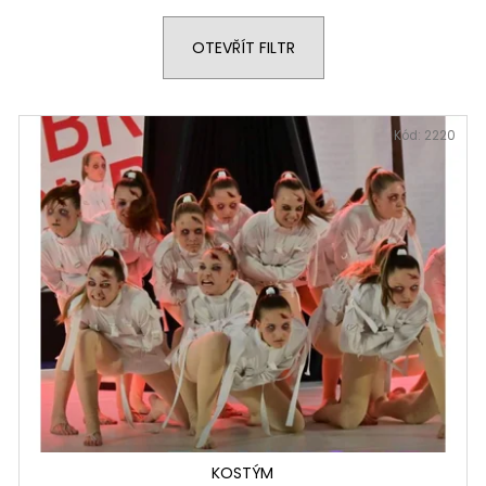
KOSTÝM
KOSTÝM
1 Kč
1 Kč
OTEVŘÍT FILTR
Kód:
2220
KOSTÝM