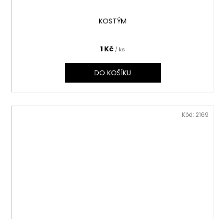
KOSTÝM
1 Kč
/ ks
DO KOŠÍKU
Kód:
2169