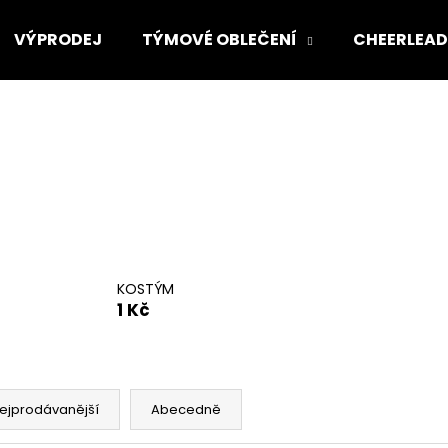
VÝPRODEJ
TÝMOVÉ OBLEČENÍ
CHEERLEAD
Co potřebujete najít?
HLEDAT
Doporučujeme
KOSTÝM
1 Kč
ejprodávanější
Abecedně