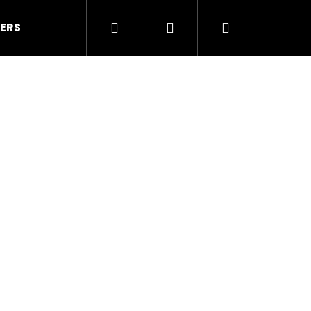
Hledat
Přihlášení
Nákupní
ERS
LEGÍNY
Taneční kostýmy a doplňky
košík
Následující