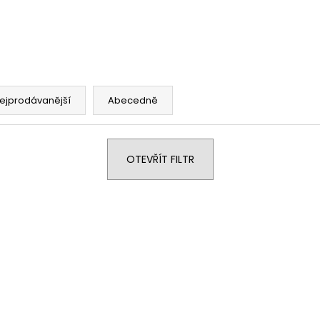
KOSTÝM
KOSTÝM
1 Kč
1 Kč
ejprodávanější
Abecedně
OTEVŘÍT FILTR