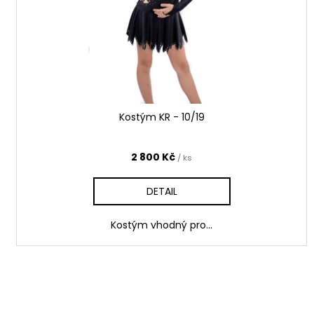
ů
o
d
u
k
t
ů
Kostým KR - 10/19
2 800 Kč
/ ks
DETAIL
Kostým vhodný pro...