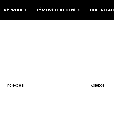
VÝPRODEJ
TÝMOVÉ OBLEČENÍ
CHEERLEAD
Co potřebujete najít?
HLEDAT
Doporučujeme
Kolekce II
Kolekce I