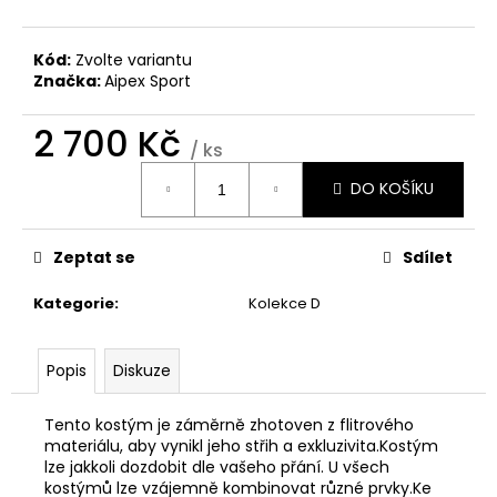
č
u
j
Kód:
Zvolte variantu
e
Značka:
Aipex Sport
m
e
2 700 Kč
/ ks
Měrná
DO KOŠÍKU
ŠATY
cena:
PRO
MAŽORETKY
M
Zeptat se
Sdílet
-
350/19
Kategorie
:
Kolekce D
2
700
Kč
Popis
Diskuze
Tento kostým je záměrně zhotoven z flitrového
materiálu, aby vynikl jeho střih a exkluzivita.Kostým
lze jakkoli dozdobit dle vašeho přání. U všech
kostýmů lze vzájemně kombinovat různé prvky.Ke