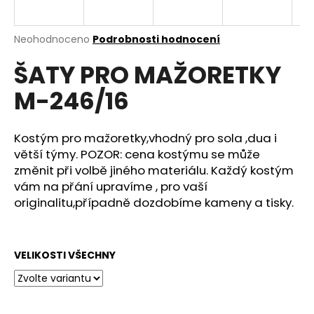
a
j
Průměrné
Neohodnoceno
Podrobnosti hodnocení
í
hodnocení
ŠATY PRO MAŽORETKY
produktu
t
je
?
M-246/16
0,0
z
5
hvězdiček.
Kostým pro mažoretky,vhodný pro sola ,dua i
větší týmy. POZOR: cena kostýmu se může
HLEDAT
změnit při volbě jiného materiálu. Každý kostým
vám na přání upravíme , pro vaší
originalitu,případně dozdobíme kameny a tisky.
D
o
p
VELIKOSTI VŠECHNY
o
r
u