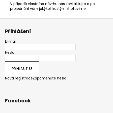
V případě vlastního návrhu nás kontaktujte a po
projednání vám jakýkoli kostým zhotovíme
Z
á
Přihlášení
p
a
E-mail
t
Heslo
í
PŘIHLÁSIT SE
Nová registrace
Zapomenuté heslo
Facebook