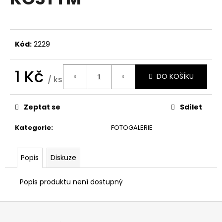
je
a
0,0
z
j
5
í
hvězdiček.
Kód:
2229
t
?
1 Kč
DO KOŠÍKU
/ ks
Měrná
cena:
Zeptat se
Sdílet
HLEDAT
Kategorie
:
FOTOGALERIE
D
Popis
Diskuze
o
p
Popis produktu není dostupný
o
r
Z
u
á