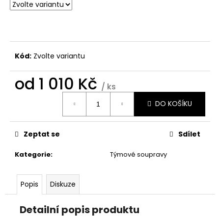
č
u
j
e
m
e
Kód:
Zvolte variantu
od
1 010 Kč
KOSTÝM
/ ks
Měrná
1
DO KOŠÍKU
cena:
Kč
Zeptat se
Sdílet
Kategorie
:
Týmové soupravy
Popis
Diskuze
Detailní popis produktu