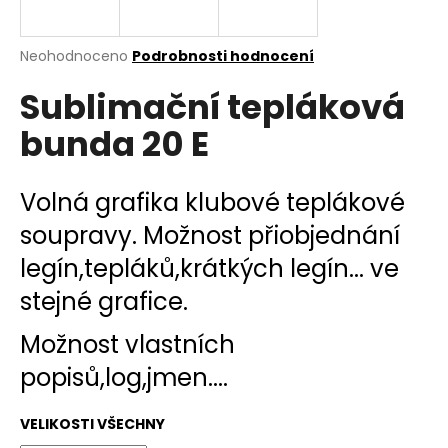
a
j
Průměrné
Neohodnoceno
Podrobnosti hodnocení
í
hodnocení
Sublimační tepláková
produktu
t
je
?
bunda 20 E
0,0
z
5
hvězdiček.
Volná grafika klubové teplákové
soupravy. Možnost přiobjednání
HLEDAT
legín,tepláků,krátkých legín... ve
stejné grafice.
D
o
Možnost vlastních
p
popisů,log,jmen....
o
r
VELIKOSTI VŠECHNY
u