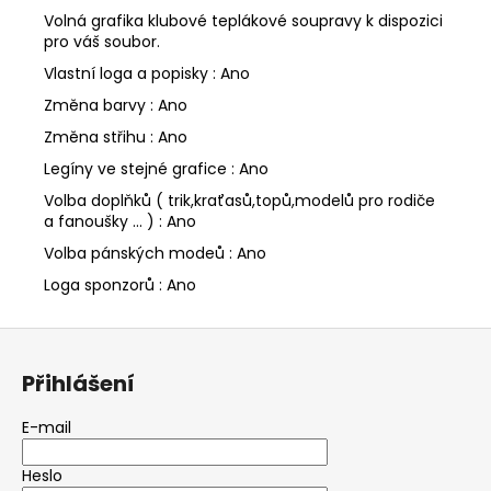
Volná grafika klubové teplákové soupravy k dispozici
pro váš soubor.
Vlastní loga a popisky : Ano
Změna barvy : Ano
Změna střihu : Ano
Legíny ve stejné grafice : Ano
Volba doplňků ( trik,kraťasů,topů,modelů pro rodiče
a fanoušky ... ) : Ano
Volba pánských modeů : Ano
Loga sponzorů : Ano
Z
á
Přihlášení
p
a
E-mail
t
Heslo
í