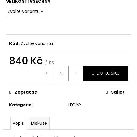
č
VELIKOSTI VŠECHNY
u
j
e
m
e
Kód:
Zvolte variantu
KOSTÝM
840 Kč
1
/ ks
Kč
Měrná
DO KOŠÍKU
cena:
Zeptat se
Sdílet
Kategorie
:
LEGÍNY
Popis
Diskuze