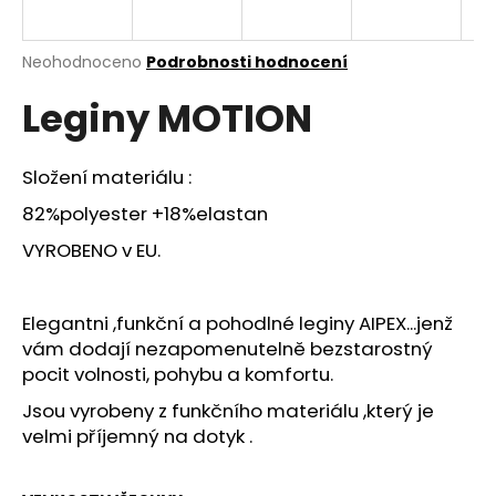
a
j
Průměrné
Neohodnoceno
Podrobnosti hodnocení
í
hodnocení
Leginy MOTION
produktu
t
je
?
0,0
z
Složení materiálu :
5
hvězdiček.
82%polyester +18%elastan
VYROBENO v EU.
HLEDAT
Elegantni ,funkční a pohodlné leginy AIPEX...jenž
vám dodají nezapomenutelně bezstarostný
D
pocit volnosti, pohybu a komfortu.
o
p
Jsou vyrobeny z funkčního materiálu ,který je
o
velmi příjemný na dotyk .
r
u