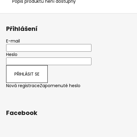
Popis produktu není dostupný
Z
á
Přihlášení
p
a
E-mail
t
Heslo
í
PŘIHLÁSIT SE
Nová registrace
Zapomenuté heslo
Facebook