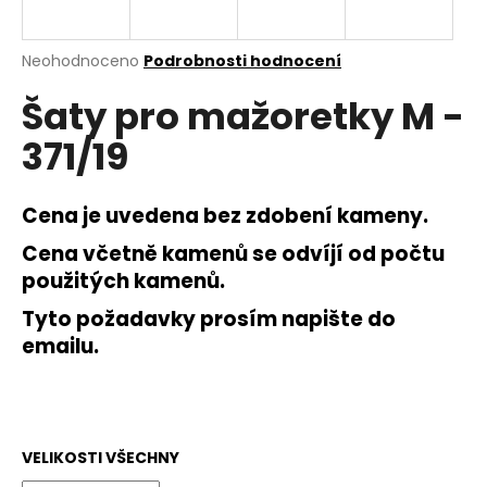
a
j
Průměrné
Neohodnoceno
Podrobnosti hodnocení
í
hodnocení
Šaty pro mažoretky M -
produktu
t
je
?
371/19
0,0
z
5
hvězdiček.
Cena je uvedena bez zdobení kameny.
Cena včetně kamenů se odvíjí od počtu
HLEDAT
použitých kamenů.
Tyto požadavky prosím napište do
emailu.
D
o
p
o
r
VELIKOSTI VŠECHNY
u