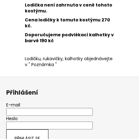
Lodička není zahrnuta v ceně tohoto
kostýmu.
Cena lodičky k tomuto kostýmu 270
kč.
Doporučujeme podvlékací kalhotky v
barvě 190 kč
Lodičku, rukavičky, kalhotky objednávejte
v " Poznámka "
Z
á
Přihlášení
p
a
E-mail
t
Heslo
í
PŘIHLÁSIT SE