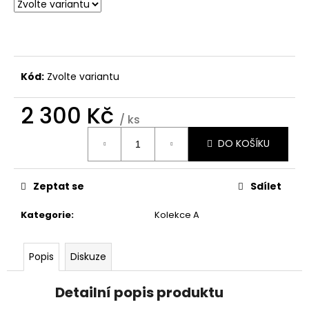
č
u
j
e
m
e
Kód:
Zvolte variantu
2 300 Kč
ŠATY
/ ks
PRO
Měrná
MAŽORETKY
DO KOŠÍKU
cena:
M
-
352/19
Zeptat se
Sdílet
2
400
Kategorie
:
Kolekce A
Kč
Popis
Diskuze
Detailní popis produktu