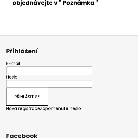
objednávejte v " Poznámka "
Z
á
Přihlášení
p
a
E-mail
t
Heslo
í
PŘIHLÁSIT SE
Nová registrace
Zapomenuté heslo
Facebook