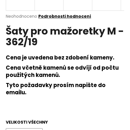
a
j
Průměrné
Neohodnoceno
Podrobnosti hodnocení
í
hodnocení
Šaty pro mažoretky M -
produktu
t
je
?
362/19
0,0
z
5
hvězdiček.
Cena je uvedena bez zdobení kameny.
Cena včetně kamenů se odvíjí od počtu
HLEDAT
použitých kamenů.
Tyto požadavky prosím napište do
emailu.
D
o
p
o
r
VELIKOSTI VŠECHNY
u