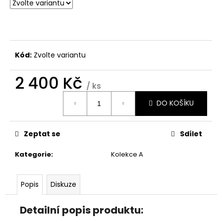
č
u
j
e
m
e
Kód:
Zvolte variantu
2 400 Kč
KOSTÝM
/ ks
Měrná
1
DO KOŠÍKU
cena:
Kč
Zeptat se
Sdílet
Kategorie
:
Kolekce A
Popis
Diskuze
Detailní popis produktu: