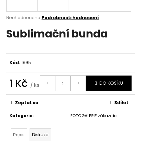
a
j
Průměrné
Neohodnoceno
Podrobnosti hodnocení
í
hodnocení
Sublimační bunda
produktu
t
je
?
0,0
z
5
hvězdiček.
Kód:
1965
HLEDAT
1 Kč
DO KOŠÍKU
/ ks
Měrná
cena:
D
Zeptat se
Sdílet
o
p
Kategorie
:
FOTOGALERIE zákazníci
o
r
u
Popis
Diskuze