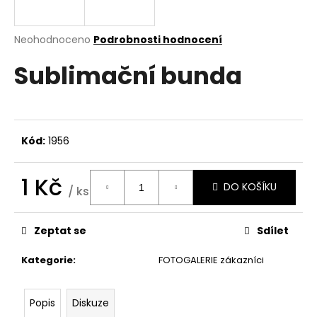
a
j
Průměrné
Neohodnoceno
Podrobnosti hodnocení
í
hodnocení
Sublimační bunda
produktu
t
je
?
0,0
z
5
hvězdiček.
Kód:
1956
HLEDAT
1 Kč
DO KOŠÍKU
/ ks
Měrná
cena:
D
Zeptat se
Sdílet
o
p
Kategorie
:
FOTOGALERIE zákazníci
o
r
u
Popis
Diskuze