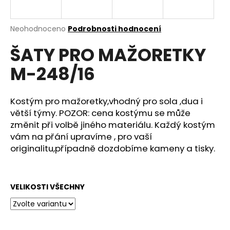
a
j
Průměrné
Neohodnoceno
Podrobnosti hodnocení
í
hodnocení
ŠATY PRO MAŽORETKY
produktu
t
je
?
M-248/16
0,0
z
5
hvězdiček.
Kostým pro mažoretky,vhodný pro sola ,dua i
větší týmy. POZOR: cena kostýmu se může
HLEDAT
změnit při volbě jiného materiálu. Každý kostým
vám na přání upravíme , pro vaší
originalitu,případně dozdobíme kameny a tisky.
D
o
p
VELIKOSTI VŠECHNY
o
r
u