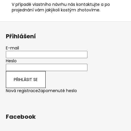
V případě vlastního návrhu nás kontaktujte a po
projednání vám jakýkoli kostým zhotovíme.
Z
á
Přihlášení
p
a
E-mail
t
Heslo
í
PŘIHLÁSIT SE
Nová registrace
Zapomenuté heslo
Facebook