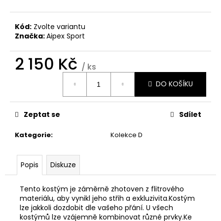
č
u
j
Kód:
Zvolte variantu
e
Značka:
Aipex Sport
m
e
2 150 Kč
/ ks
Měrná
DO KOŠÍKU
ŠATY
cena:
PRO
MAŽORETKY
M-
Zeptat se
Sdílet
246/16
2
Kategorie
:
Kolekce D
700
Kč
Popis
Diskuze
Tento kostým je záměrně zhotoven z flitrového
materiálu, aby vynikl jeho střih a exkluzivita.Kostým
lze jakkoli dozdobit dle vašeho přání. U všech
kostýmů lze vzájemně kombinovat různé prvky.Ke