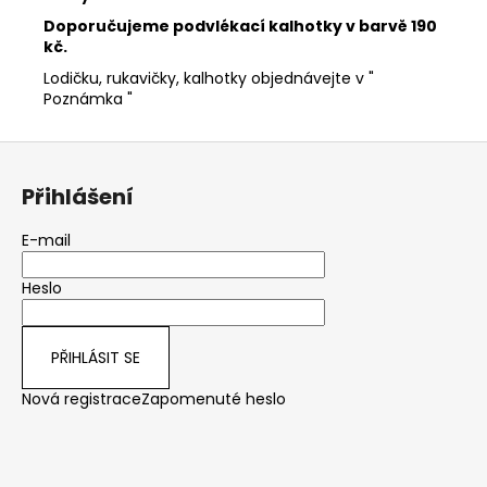
Doporučujeme podvlékací kalhotky v barvě 190
kč.
Lodičku, rukavičky, kalhotky objednávejte v "
Poznámka "
Z
á
Přihlášení
p
a
E-mail
t
Heslo
í
PŘIHLÁSIT SE
Nová registrace
Zapomenuté heslo