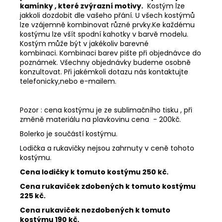
kamínky , které zvýrazní motivy.
Kostým lze
jakkoli dozdobit dle vašeho přání. U všech kostýmů
lze vzájemně kombinovat různé prvky.Ke každému
kostýmu lze všít spodní kahotky v barvě modelu.
Kostým může být v jakékoliv barevné
kombinaci. Kombinaci barev pište při objednávce do
poznámek. Všechny objednávky budeme osobně
konzultovat. Při jakémkoli dotazu nás kontaktujte
telefonicky,nebo e-mailem.
Pozor : cena kostýmu je ze sublimačního tisku , při
změně materiálu na plavkovinu cena
- 200kč.
Bolerko je součástí kostýmu.
Lodička a rukavičky nejsou zahrnuty v ceně tohoto
kostýmu.
Cena lodičky k tomuto kostýmu 250 kč.
Cena rukaviček zdobených k tomuto kostýmu
225 kč.
Cena rukaviček nezdobených k tomuto
kostýmu 190 kč.