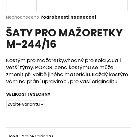
a
j
Průměrné
Neohodnoceno
Podrobnosti hodnocení
í
hodnocení
ŠATY PRO MAŽORETKY
produktu
t
je
?
M-244/16
0,0
z
5
hvězdiček.
Kostým pro mažoretky,vhodný pro sola ,dua i
větší týmy. POZOR: cena kostýmu se může
HLEDAT
změnit při volbě jiného materiálu. Každý kostým
vám na přání upravíme , pro vaší originalitu.
VELIKOSTI VŠECHNY
D
o
p
o
r
u
Kód:
Zvolte variantu