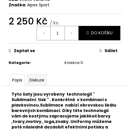
č
Značka:
Aipex Sport
u
j
2 250 Kč
e
/ ks
m
Měrná
e
DO KOŠÍKU
cena:
KOSTÝM
Zeptat se
Sdílet
1
Kč
Kategorie
:
Kolekce D
Popis
Diskuze
Tyto šaty jsou vyrobeny technologií "
Sublimační tisk " . Konkrétně v kombinaci s
plavkovinou.Sublimace nabízí obrovskou škálu
barevných kombinací. Díky této technologii
vám do kostýmu zapracujeme jakékoli barvy
,tvary,motivy , loga,znaky. Uniformy můžeme
poté následně dozdobit efektními potisky a