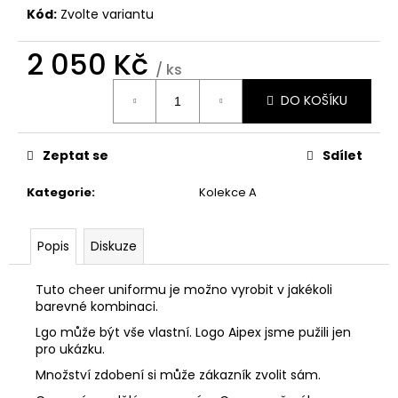
č
Kód:
Zvolte variantu
u
j
2 050 Kč
e
/ ks
m
Měrná
e
DO KOŠÍKU
cena:
ŠATY
Zeptat se
Sdílet
PRO
MAŽORETKY
Kategorie
:
Kolekce A
M
-
200/15
Popis
Diskuze
2
350
Kč
Tuto cheer uniformu je možno vyrobit v jakékoli
barevné kombinaci.
Lgo může být vše vlastní. Logo Aipex jsme pužili jen
pro ukázku.
Množství zdobení si může zákazník zvolit sám.