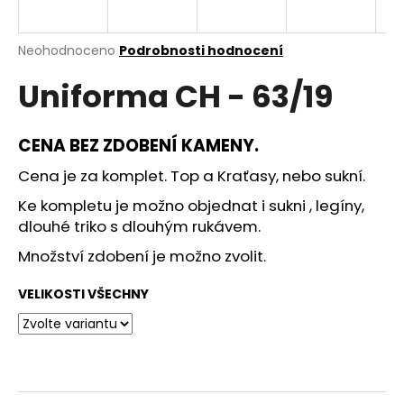
a
j
Průměrné
Neohodnoceno
Podrobnosti hodnocení
í
hodnocení
Uniforma CH - 63/19
produktu
t
je
?
0,0
z
CENA BEZ ZDOBENÍ KAMENY.
5
hvězdiček.
Cena je za komplet. Top a Kraťasy, nebo sukní.
Ke kompletu je možno objednat i sukni , legíny,
HLEDAT
dlouhé triko s dlouhým rukávem.
Množství zdobení je možno zvolit.
D
VELIKOSTI VŠECHNY
o
p
o
r
u