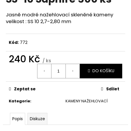
je
a
0,0
z
j
Jasně modré nažehlovací skleněné kameny
5
velikost : SS 10 2,7-2,80 mm
í
hvězdiček.
t
?
Kód:
772
240 Kč
/ ks
Měrná
HLEDAT
DO KOŠÍKU
cena:
Zeptat se
Sdílet
D
o
Kategorie
:
KAMENY NAŽEHLOVACÍ
p
o
r
Popis
Diskuze
u