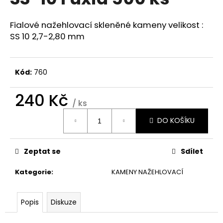
je
a
0,0
z
j
Fialové nažehlovací skleněné kameny velikost :
5
SS 10 2,7-2,80 mm
í
hvězdiček.
t
?
Kód:
760
240 Kč
/ ks
Měrná
HLEDAT
DO KOŠÍKU
cena:
Zeptat se
Sdílet
D
o
Kategorie
:
KAMENY NAŽEHLOVACÍ
p
o
r
Popis
Diskuze
u