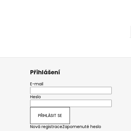
KOSTÝM
l
1 Kč
Z
á
Přihlášení
p
a
E-mail
t
Heslo
í
PŘIHLÁSIT SE
Nová registrace
Zapomenuté heslo