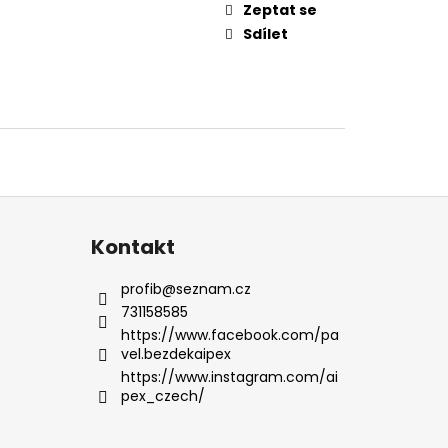
Zeptat se
Sdílet
Kontakt
profib
@
seznam.cz
731158585
https://www.facebook.com/pa
vel.bezdekaipex
https://www.instagram.com/ai
pex_czech/