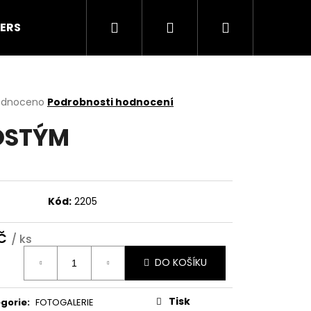
Hledat
Přihlášení
Nákupní
ERS
LEGÍNY
Taneční kostýmy a doplňky
košík
rné
odnoceno
Podrobnosti hodnocení
cení
OSTÝM
ktu
ček.
Kód:
2205
Kč
/ ks
ná
DO KOŠÍKU
:
Následující
Tisk
gorie
:
FOTOGALERIE