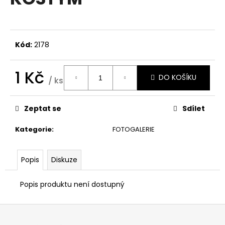
je
a
0,0
z
j
5
í
hvězdiček.
Kód:
2178
t
?
1 Kč
DO KOŠÍKU
/ ks
Měrná
cena:
Zeptat se
Sdílet
HLEDAT
Kategorie
:
FOTOGALERIE
D
Popis
Diskuze
o
p
Popis produktu není dostupný
o
r
Z
u
á