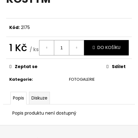
je
a
0,0
z
j
5
í
hvězdiček.
Kód:
2175
t
?
1 Kč
DO KOŠÍKU
/ ks
Měrná
cena:
Zeptat se
Sdílet
HLEDAT
Kategorie
:
FOTOGALERIE
D
Popis
Diskuze
o
p
Popis produktu není dostupný
o
r
Z
u
á