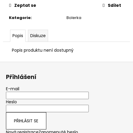
č
Zeptat se
Sdílet
u
j
Kategorie
:
Bolerka
e
m
e
Popis
Diskuze
Popis produktu není dostupný
KOSTÝM
1
Z
Kč
á
Přihlášení
p
a
E-mail
t
Heslo
í
PŘIHLÁSIT SE
Nová registrace
Zapomenuté heslo