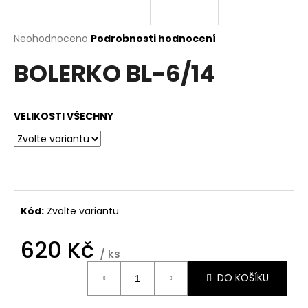
a
j
Průměrné
Neohodnoceno
Podrobnosti hodnocení
í
hodnocení
BOLERKO BL-6/14
produktu
t
je
?
0,0
z
VELIKOSTI VŠECHNY
5
hvězdiček.
HLEDAT
Kód:
Zvolte variantu
D
o
620 Kč
p
/ ks
o
Měrná
r
DO KOŠÍKU
cena:
u