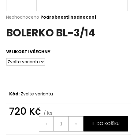
a
j
Průměrné
Neohodnoceno
Podrobnosti hodnocení
í
hodnocení
BOLERKO BL-3/14
produktu
t
je
?
0,0
z
VELIKOSTI VŠECHNY
5
hvězdiček.
HLEDAT
Kód:
Zvolte variantu
D
o
720 Kč
p
/ ks
o
Měrná
r
DO KOŠÍKU
cena:
u